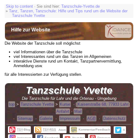
Skip to content
· Sie sind hier:
Tanzschule-Yvette.de
»
Tanz, Tanzen, Tanzschule: Hilfe und Tips rund um die Website der
Tanzschule Yvette
Hilfe zur Website
Die Website der Tanzschule soll möglichst
viel Informationen über die Tanzschule
viel Interessantes rund um das Tanzen im Allgemeinen
interaktive Dienste rund um Kontakt, Tanzpartnervermittlung,
Anmeldung usw.
für alle Interessierten zur Verfügung stellen.
Tanzschule
Yvette
Die Tanzschule für Lahr und die Ortenau - Umgebung
top
>
Tanzschule Yvette
>
Kurse
·
[
Kaiserstraße 68, 77933 Lahr
]
Anfahrt
·
Mail
·
Sitemap
·
Galerie
·
Impressum
·
AGB
·
Datenschutz
TSY
-Blog
TSY
-
RSS
Kommentar/Feedback
Atom
X
Instagram
Facebook
Youtube
Pinterest