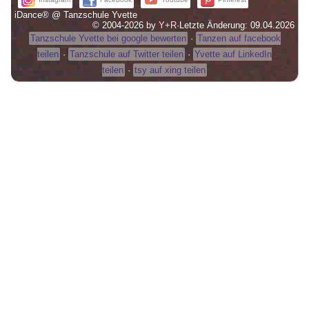
iDance® @ Tanzschule Yvette
© 2004-2026 by
Y+R
·
Letzte Änderung: 09.04.2026
Tanzschule Yvette bei google bewerten
·
Tanzen auf facebook
teilen
·
Tanzschule auf Twitter teilen
·
Yvette auf LinkedIn
teilen
·
tsy auf xing teilen