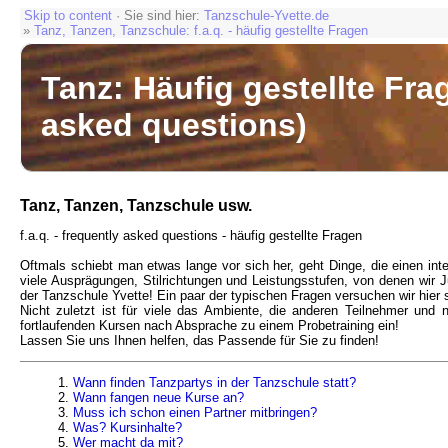
Skip to content
· Sie sind hier:
Tanzschule-Yvette.de
»
Tanz, Tanzen, Tanzschule: f.a.q. - häufig gestellte Fragen
Tanz: Häufig gestellte Frag
asked questions)
Tanz, Tanzen, Tanzschule usw.
f.a.q. - frequently asked questions - häufig gestellte Fragen
Oftmals schiebt man etwas lange vor sich her, geht Dinge, die einen in
viele Ausprägungen, Stilrichtungen und Leistungsstufen, von denen wir 
der Tanzschule Yvette! Ein paar der typischen Fragen versuchen wir hier 
Nicht zuletzt ist für viele das Ambiente, die anderen Teilnehmer und 
fortlaufenden Kursen nach Absprache zu einem Probetraining ein!
Lassen Sie uns Ihnen helfen, das Passende für Sie zu finden!
Wann finden Tanzpartys in der Tanzschule statt?
Wann fangen neue Kurse an?
Muss ich schon einen Partner mitbringen?
Was? Kursinhalte?
Wer macht da mit?