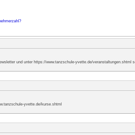
lnehmerzahl?
wsletter und unter https://www.tanzschule-yvette.de/veranstaltungen.shtml 
ww.tanzschule-yvette.de/kurse.shtml