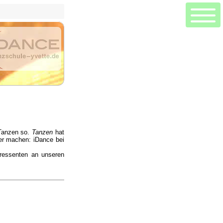
Hauptseite
Seitenanfang
Wann finden Tanzpartys in der Tanzschule statt?
Wann fangen neue Kurse an?
Muss ich schon einen Partner mitbringen?
Was wird unterrichtet? Kursinhalte?
Wer macht da mit?
 Tanzen so.
Tanzen
hat
Wo? Räumlichkeit?
ber machen: iDance bei
Wer unterrichtet?
eressenten an unseren
Wie? Kleidung?
Musik in den Kursen?
ie groß sind die Kurse? Mindestteilnehmerzahl? Maximale Teilnehmerzahl?
Wieviel kosten die Kurse?