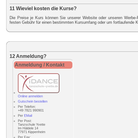
11 Wieviel kosten die Kurse?
Die Preise je Kurs können Sie unserer Website oder unseren Werbe-
festen Gebühr für einen bestimmten Kursumfang oder um fortlaufende 
12 Anmeldung?
Anmeldung / Kontakt
Online anmelden
Gutschein bestellen
Per
Telefon
:
+49 7821 990901
Per
EMail
Per Post:
Tanzschule Yvette
Im Häldele 14
77971 Kippenheim
Per
Fax
: