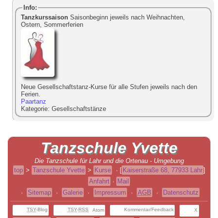
Info:
Tanzkurssaison
Saisonbeginn jeweils nach Weihnachten,
Ostern, Sommerferien
Neue Gesellschaftstanz-Kurse für alle Stufen jeweils nach den
Ferien.
Paartanz
Kategorie:
Gesellschaftstänze
Tanzschule
Yvette
Die Tanzschule für Lahr und die Ortenau - Umgebung
top
>
Tanzschule Yvette
>
Kurse
·
[
Kaiserstraße 68, 77933 Lahr
]
Anfahrt
·
Mail
·
Sitemap
·
Galerie
·
Impressum
·
AGB
·
Datenschutz
TSY
-Blog
TSY
-
RSS
Kommentar/Feedback
Atom
X