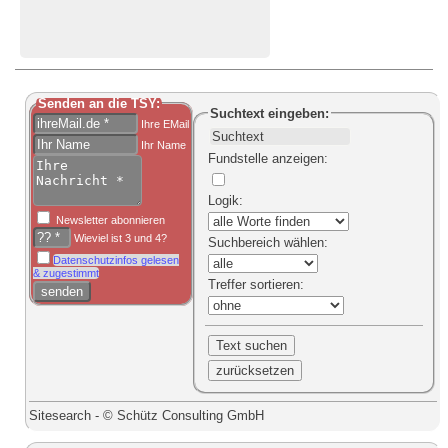
Senden an die TSY:
Suchtext
eingeben:
Ihre EMail
Ihr Name
Fundstelle anzeigen
:
Logik
:
Newsletter abonnieren
Wieviel ist 3 und 4?
Suchbereich
wählen:
Datenschutzinfos gelesen
& zugestimmt
Treffer sortieren
:
Sitesearch - © Schütz Consulting GmbH