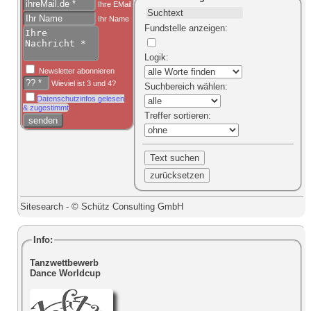
Ihre EMail
Ihr Name
Fundstelle anzeigen
:
Logik
:
Newsletter abonnieren
Wieviel ist 3 und 4?
Suchbereich
wählen:
Datenschutzinfos gelesen
& zugestimmt
Treffer sortieren
:
Sitesearch - © Schütz Consulting GmbH
Info:
Tanzwettbewerb
Dance Worldcup