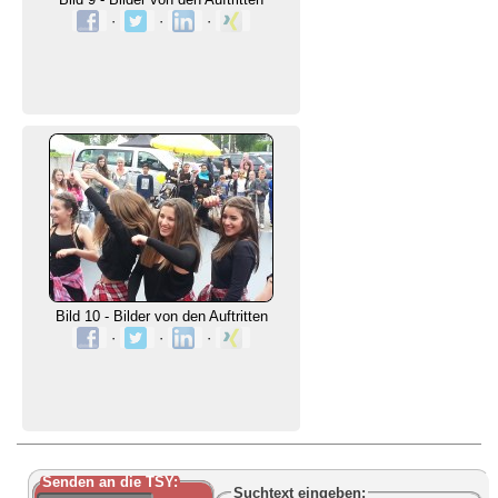
·
·
·
Bild 10 - Bilder von den Auftritten
·
·
·
Senden an die TSY:
Suchtext
eingeben: