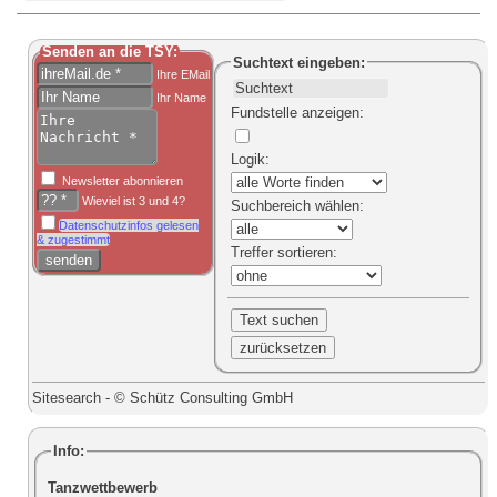
Senden an die TSY:
Suchtext
eingeben:
Ihre EMail
Ihr Name
Fundstelle anzeigen
:
Logik
:
Newsletter abonnieren
Wieviel ist 3 und 4?
Suchbereich
wählen:
Datenschutzinfos gelesen
& zugestimmt
Treffer sortieren
:
Sitesearch - © Schütz Consulting GmbH
Info:
Tanzwettbewerb