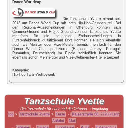
Dance Worldcup
Die Tanzschule Yvette nimmt seit
2013 am Dance World Cup mit ihren Hip-Hop-Gruppen teil. Bei
den Regional-Ausscheidungen in Offenburg konnten sich
CommonGround und ProjectGround von der Tanzschule Yvette
mehrfach für die nationalen Endausscheidungen in
Fürstenfeldbruck qualifizieren! Dort konnten sie sich ebenfalls
auch als Meister oder Vize-Meister bereits mehrfach für den
Dance World Cup qualifizieren (England, Jersey, Portugal,
Rumänien, Deutschland) Im Finale schließlich konnten Sie
ebenfalls schon Meistertitel und Vize-Weltmeister-Titel ertanzen!
Kategorie:
Hip-Hop Tanz-Wettbewerb
Tanzschule
Yvette
Die Tanzschule für Lahr und die Ortenau - Umgebung
top
>
Tanzschule Yvette
>
Kurse
·
[
Kaiserstraße 68, 77933 Lahr
]
Anfahrt
·
Mail
·
Sitemap
·
Galerie
·
Impressum
·
AGB
·
Datenschutz