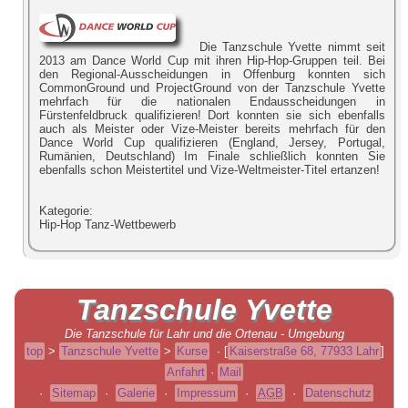
Die Tanzschule Yvette nimmt seit
2013 am Dance World Cup mit ihren Hip-Hop-Gruppen teil. Bei
den Regional-Ausscheidungen in Offenburg konnten sich
CommonGround und ProjectGround von der Tanzschule Yvette
mehrfach für die nationalen Endausscheidungen in
Fürstenfeldbruck qualifizieren! Dort konnten sie sich ebenfalls
auch als Meister oder Vize-Meister bereits mehrfach für den
Dance World Cup qualifizieren (England, Jersey, Portugal,
Rumänien, Deutschland) Im Finale schließlich konnten Sie
ebenfalls schon Meistertitel und Vize-Weltmeister-Titel ertanzen!
Kategorie:
Hip-Hop Tanz-Wettbewerb
Tanzschule
Yvette
Die Tanzschule für Lahr und die Ortenau - Umgebung
top
>
Tanzschule Yvette
>
Kurse
·
[
Kaiserstraße 68, 77933 Lahr
]
Anfahrt
·
Mail
·
Sitemap
·
Galerie
·
Impressum
·
AGB
·
Datenschutz