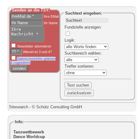
Senden an die TSY:
Suchtext
eingeben:
Ihre EMail
Ihr Name
Fundstelle anzeigen
:
Logik
:
Newsletter abonnieren
Wieviel ist 3 und 4?
Suchbereich
wählen:
Datenschutzinfos gelesen
& zugestimmt
Treffer sortieren
:
Sitesearch - © Schütz Consulting GmbH
Info:
Tanzwettbewerb
Dance Worldcup