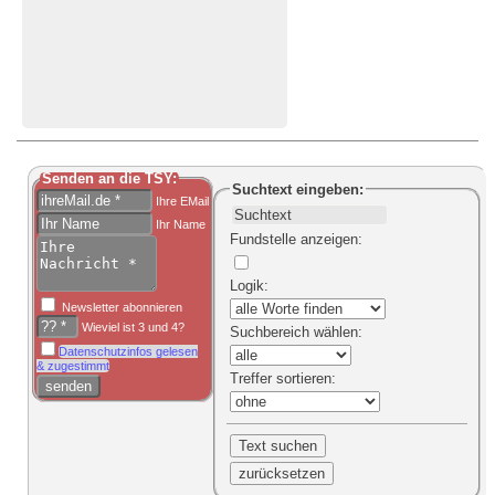
Senden an die TSY:
Suchtext
eingeben:
Ihre EMail
Ihr Name
Fundstelle anzeigen
:
Logik
:
Newsletter abonnieren
Wieviel ist 3 und 4?
Suchbereich
wählen:
Datenschutzinfos gelesen
& zugestimmt
Treffer sortieren
: