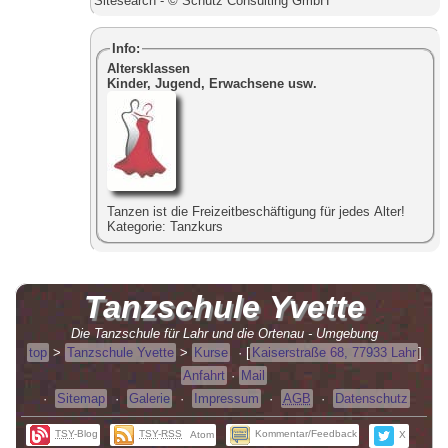
Sitesearch - © Schütz Consulting GmbH
Info:
Altersklassen
Kinder, Jugend, Erwachsene usw.
Tanzen ist die Freizeitbeschäftigung für jedes Alter!
Kategorie:
Tanzkurs
Tanzschule
Yvette
Die Tanzschule für Lahr und die Ortenau - Umgebung
top
>
Tanzschule Yvette
>
Kurse
·
[
Kaiserstraße 68, 77933 Lahr
]
Anfahrt
·
Mail
·
Sitemap
·
Galerie
·
Impressum
·
AGB
·
Datenschutz
TSY
-Blog
TSY
-
RSS
Kommentar/Feedback
Atom
X