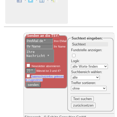
Senden an die TSY:
Suchtext
eingeben:
Ihre EMail
Ihr Name
Fundstelle anzeigen
:
Logik
:
Newsletter abonnieren
Wieviel ist 3 und 4?
Suchbereich
wählen:
Datenschutzinfos gelesen
& zugestimmt
Treffer sortieren
: