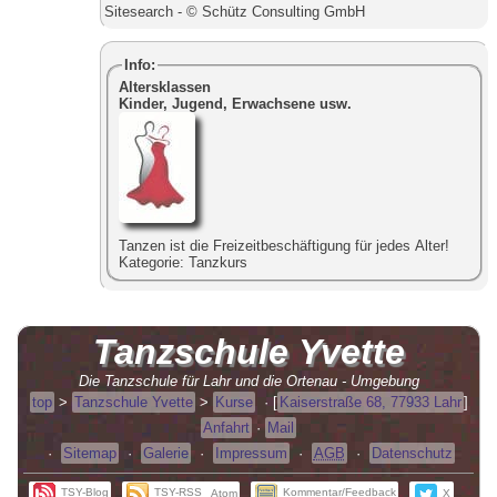
Sitesearch - © Schütz Consulting GmbH
Info:
Altersklassen
Kinder, Jugend, Erwachsene usw.
Tanzen ist die Freizeitbeschäftigung für jedes Alter!
Kategorie:
Tanzkurs
Tanzschule
Yvette
Die Tanzschule für Lahr und die Ortenau - Umgebung
top
>
Tanzschule Yvette
>
Kurse
·
[
Kaiserstraße 68, 77933 Lahr
]
Anfahrt
·
Mail
·
Sitemap
·
Galerie
·
Impressum
·
AGB
·
Datenschutz
TSY
-Blog
TSY
-
RSS
Kommentar/Feedback
Atom
X