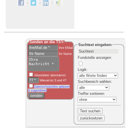
·
·
·
Senden an die TSY:
Suchtext
eingeben:
Ihre EMail
Ihr Name
Fundstelle anzeigen
:
Logik
:
Newsletter abonnieren
Wieviel ist 3 und 4?
Suchbereich
wählen:
Datenschutzinfos gelesen
& zugestimmt
Treffer sortieren
: