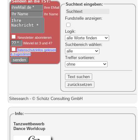
Senden an die TSY:
Suchtext
eingeben:
Ihre EMail
Ihr Name
Fundstelle anzeigen
:
Logik
:
Newsletter abonnieren
Wieviel ist 3 und 4?
Suchbereich
wählen:
Datenschutzinfos gelesen
& zugestimmt
Treffer sortieren
:
Sitesearch - © Schütz Consulting GmbH
Info:
Tanzwettbewerb
Dance Worldcup