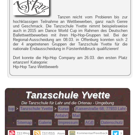
Tanzen reicht vom Probieren bis zur
hochklassigen Teilnahme an Wettbewerben, ganz nach Genre
und Geschmack. Die Tanzschule Yvette nimmt beispielsweise
auch in 2015 am Dance World Cup im Rahmen des Deutschen
Ballettwettbewerbes mit ihren Hip-Hop-Gruppen teil. Bei der
Regional-Ausscheidung am 08.03. in Offenburg konnten sich 2
der 4 angetretenen Gruppen der Tanzschule Yvette für die
nationale Endausscheidung in Fürstenfeldbruck qualifizieren!
Dort konnte die Hip-Hop Company am 26.03. den ersten Platz
ertanzen! Kategorie:
Hip-Hop Tanz-Wettbewerb
Tanzschule
Yvette
Die Tanzschule für Lahr und die Ortenau - Umgebung
top
>
Tanzschule Yvette
>
Kurse
·
[
Kaiserstraße 68, 77933 Lahr
]
Anfahrt
·
Mail
·
Sitemap
·
Galerie
·
Impressum
·
AGB
·
Datenschutz
TSY
-Blog
TSY
-
RSS
Kommentar/Feedback
Atom
X