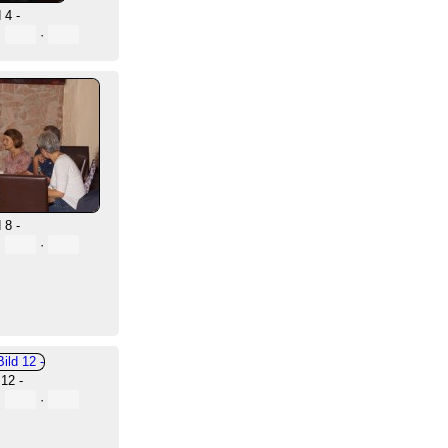
 4 -
·
·
 8 -
·
·
 12 -
·
·