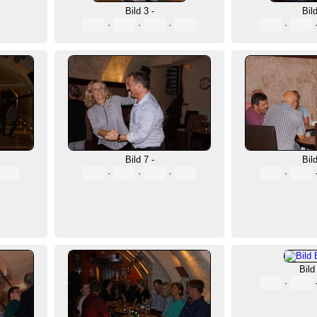
Bild 3 -
Bild
·
·
·
·
Bild 7 -
Bild
·
·
·
·
Bild
·