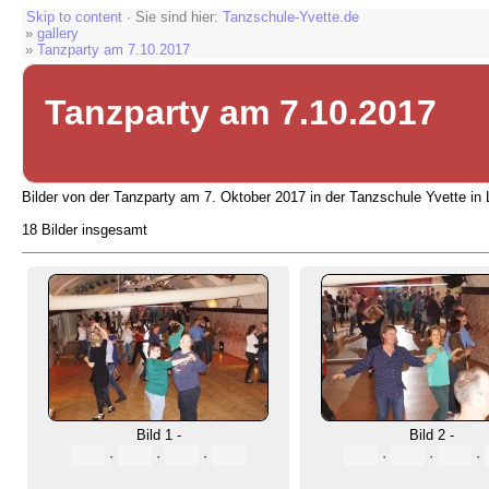
Skip to content
· Sie sind hier:
Tanzschule-Yvette.de
»
gallery
»
Tanzparty am 7.10.2017
Tanzparty am 7.10.2017
Bilder von der Tanzparty am 7. Oktober 2017 in der Tanzschule Yvette in 
18 Bilder insgesamt
Bild 1 -
Bild 2 -
·
·
·
·
·
·