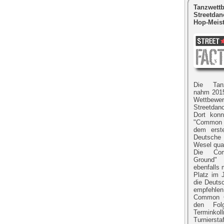
Tanzwett
Streetdan
Hop-Meist
Die Tan
nahm 2015
Wettbew
Streetdan
Dort kon
"Common G
dem erste
Deutsche 
Wesel qual
Die Com
Ground"
ebenfalls 
Platz im 
die Deuts
empfehlen
Common 
den Fol
Terminkoll
Turnierst