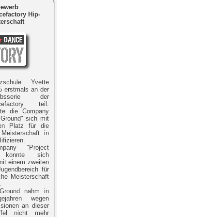
bewerb
cefactory Hip-
erschaft
zschule Yvette
 erstmals an der
erbsserie der
cefactory teil.
nte die Company
round" sich mit
n Platz für die
Meisterschaft in
ifizieren.
pany "Project
 konnte sich
mit einem zweiten
Jugendbereich für
che Meisterschaft
.
Ground nahm in
gejahren wegen
isionen an dieser
affel nicht mehr