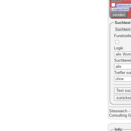
Datenschu
& zugestimmt
Suchtext
Fundstell
Logik
:
Suchbere
Treffer so
Sitesearch -
Consulting 
Info: