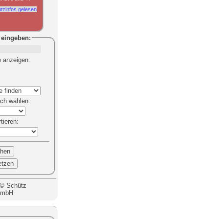
tzinfos gelesen
eingeben:
e anzeigen
:
ich
wählen:
rtieren
:
 © Schütz
GmbH