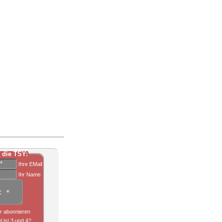
 die TSY:
Ihre EMail
Ihr Name
r abonnieren
l ist 3 und 4?