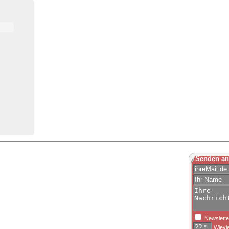
Senden an
Newslette
Wievie