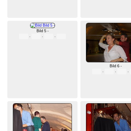
Bild 5 -
·
·
·
Bild 6 -
·
·
·