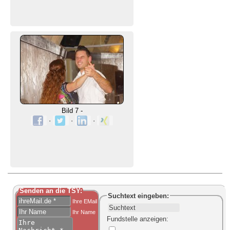
Bild 7 -
·
·
·
Senden an die TSY:
Suchtext
eingeben:
Ihre EMail
Ihr Name
Fundstelle anzeigen
: