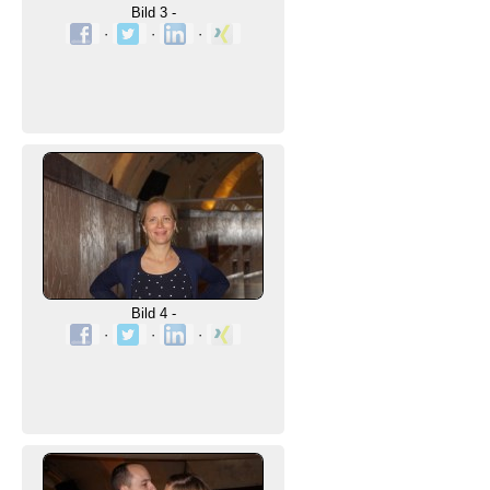
Bild 3 -
·
·
·
Bild 4 -
·
·
·