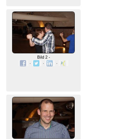
Bild 2 -
·
·
·