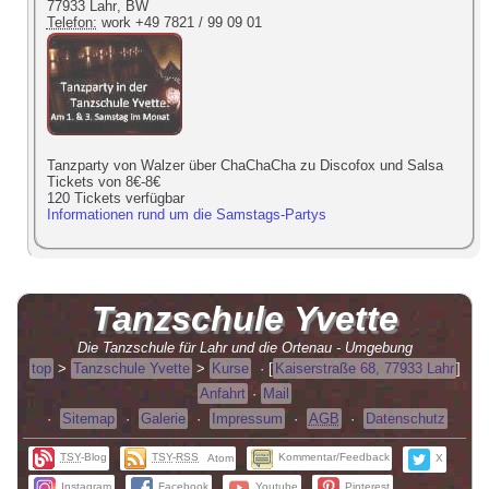
77933 Lahr
,
BW
Telefon:
work
+49 7821 / 99 09 01
Tanzparty von Walzer über ChaChaCha zu Discofox und Salsa
Tickets von
8
€-
8
€
120 Tickets verfügbar
Informationen rund um die Samstags-Partys
Tanzschule
Yvette
Die Tanzschule für Lahr und die Ortenau - Umgebung
top
>
Tanzschule Yvette
>
Kurse
·
[
Kaiserstraße 68, 77933 Lahr
]
Anfahrt
·
Mail
·
Sitemap
·
Galerie
·
Impressum
·
AGB
·
Datenschutz
TSY
-Blog
TSY
-
RSS
Kommentar/Feedback
Atom
X
Instagram
Facebook
Youtube
Pinterest