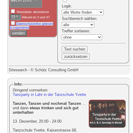
Logik
:
Newsletter abonnieren
Wieviel ist 3 und 4?
Suchbereich
wählen:
Datenschutzinfos gelesen
& zugestimmt
Treffer sortieren
:
Sitesearch - © Schütz Consulting GmbH
Info:
Dringend vormerken:
Tanzparty in Lahr in der Tanzschule Yvette
Tanzen, Tanzen und nochmal Tanzen
...
und dann
etwas trinken und sich gut
unterhalten
13. Dezember, 20:00
-
24:00
Tanzschule Yvette
,
Kaiserstrasse 68
,