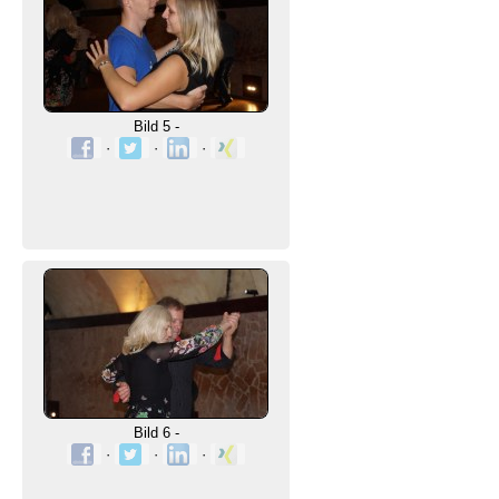
Bild 5 -
·
·
·
Bild 6 -
·
·
·