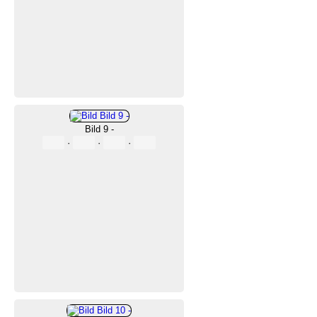
Bild 9 -
·
·
·