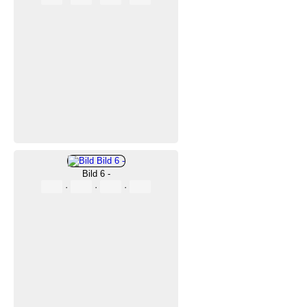
Bild 6 -
·
·
·