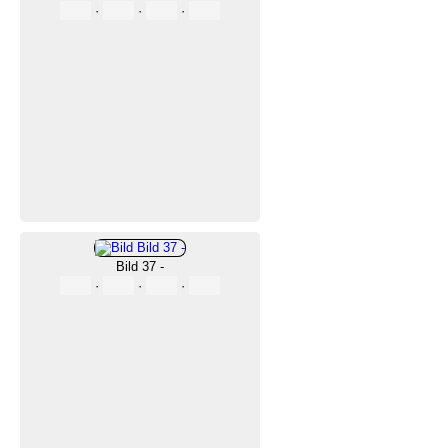
·
·
·
Bild 37 -
·
·
·