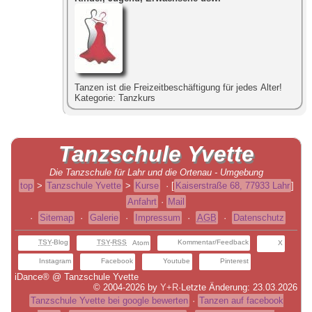
Tanzen ist die Freizeitbeschäftigung für jedes Alter!
Kategorie:
Tanzkurs
Tanzschule
Yvette
Die Tanzschule für Lahr und die Ortenau - Umgebung
top
>
Tanzschule Yvette
>
Kurse
·
[
Kaiserstraße 68, 77933 Lahr
]
Anfahrt
·
Mail
·
Sitemap
·
Galerie
·
Impressum
·
AGB
·
Datenschutz
TSY
-Blog
TSY
-
RSS
Kommentar/Feedback
Atom
X
Instagram
Facebook
Youtube
Pinterest
iDance® @ Tanzschule Yvette
© 2004-2026 by
Y+R
·
Letzte Änderung: 23.03.2026
Tanzschule Yvette bei google bewerten
·
Tanzen auf facebook