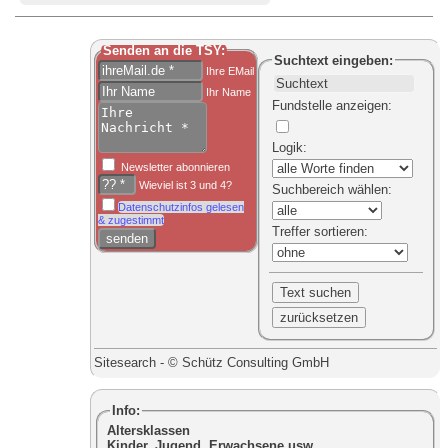
Senden an die TSY:
Suchtext
eingeben:
Ihre EMail
Ihr Name
Fundstelle anzeigen
:
Logik
:
Newsletter abonnieren
Wieviel ist 3 und 4?
Suchbereich
wählen:
Datenschutzinfos gelesen
& zugestimmt
Treffer sortieren
:
Sitesearch - © Schütz Consulting GmbH
Info:
Altersklassen
Kinder, Jugend, Erwachsene usw.