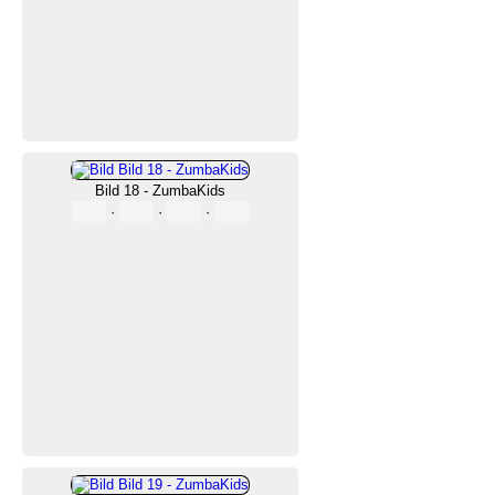
Bild 18 - ZumbaKids
·
·
·