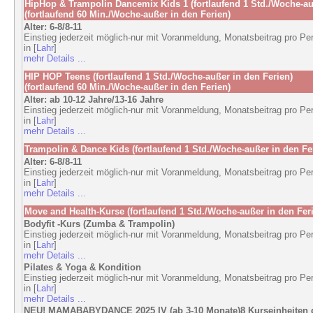
HipHop & Trampolin Dancemix Kids 1 (fortlaufend 1 Std./Woche-au
(fortlaufend 60 Min./Woche-außer in den Ferien)
Alter: 6-8/8-11
Einstieg jederzeit möglich-nur mit Voranmeldung, Monatsbeitrag pro Pe
in [
Lahr
]
mehr Details ...
HIP HOP Teens (fortlaufend 1 Std./Woche-außer in den Ferien)
(fortlaufend 60 Min./Woche-außer in den Ferien)
Alter: ab 10-12 Jahre/13-16 Jahre
Einstieg jederzeit möglich-nur mit Voranmeldung, Monatsbeitrag pro Pe
in [
Lahr
]
mehr Details ...
Trampolin & Dance Kids (fortlaufend 1 Std./Woche-außer in den Fe
Alter: 6-8/8-11
Einstieg jederzeit möglich-nur mit Voranmeldung, Monatsbeitrag pro Pe
in [
Lahr
]
mehr Details ...
Move and Health-Kurse (fortlaufend 1 Std./Woche-außer in den Fer
Bodyfit -Kurs (Zumba & Trampolin)
Einstieg jederzeit möglich-nur mit Voranmeldung, Monatsbeitrag pro Pe
in [
Lahr
]
mehr Details ...
Pilates & Yoga & Kondition
Einstieg jederzeit möglich-nur mit Voranmeldung, Monatsbeitrag pro Pe
in [
Lahr
]
mehr Details ...
NEU! MAMABABYDANCE 2025 IV (ab 3-10 Monate)8 Kurseinheiten