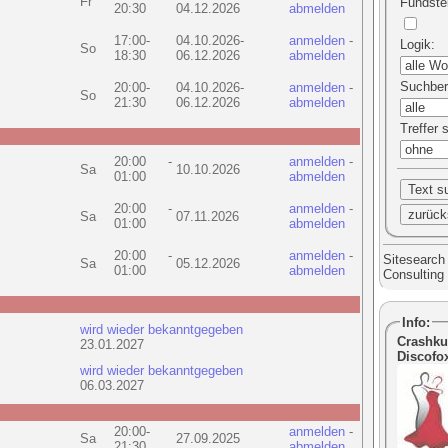
Fr
Fundste
20:30
04.12.2026
abmelden
17:00-
04.10.2026-
anmelden
-
Logik
:
So
18:30
06.12.2026
abmelden
Suchber
20:00-
04.10.2026-
anmelden
-
So
21:30
06.12.2026
abmelden
Treffer 
20:00 -
anmelden
-
Sa
10.10.2026
01:00
abmelden
20:00 -
anmelden
-
Sa
07.11.2026
01:00
abmelden
20:00 -
anmelden
-
Sitesearch
Sa
05.12.2026
01:00
abmelden
Consultin
Info:
wird wieder bekanntgegeben
Crashku
23.01.2027
Discofox
wird wieder bekanntgegeben
06.03.2027
20:00-
anmelden
-
Sa
27.09.2025
21:30
abmelden