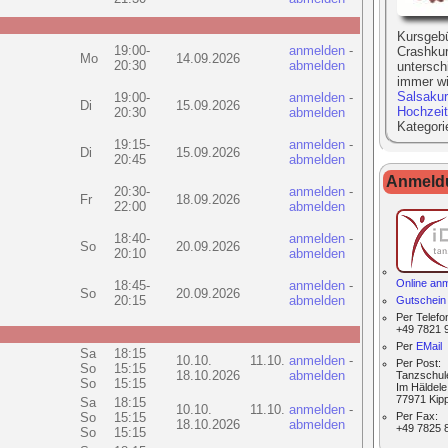
Kursgeb
19:00-
anmelden
-
Crashku
Mo
14.09.2026
20:30
abmelden
untersch
immer wi
Salsakur
19:00-
anmelden
-
Di
15.09.2026
Hochzeit
20:30
abmelden
Kategori
19:15-
anmelden
-
Di
15.09.2026
20:45
abmelden
Anmeldu
20:30-
anmelden
-
Fr
18.09.2026
22:00
abmelden
18:40-
anmelden
-
So
20.09.2026
20:10
abmelden
Online an
18:45-
anmelden
-
So
20.09.2026
20:15
abmelden
Gutschein 
Per
Telefo
+49 7821 
Per
EMail
Sa
18:15
10.10. 11.10.
anmelden
-
Per Post:
So
15:15
18.10.2026
abmelden
Tanzschul
So
15:15
Im Häldele
77971 Kip
Sa
18:15
10.10. 11.10.
anmelden
-
So
15:15
Per
Fax
:
18.10.2026
abmelden
+49 7825 
So
15:15