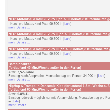
NEU! MAMABABYDANCE 2025 I (ab 3-10 Monate)8 Kurseinheiten 
Kurs- pro Mutter/Kind-Paar 99.50€ in [
Lahr
]
mehr Details ...
NEU! MAMABABYDANCE 2025 II (ab 3-10 Monate)8 Kurseinheiten
Kurs- pro Mutter/Kind-Paar 99.50€ in [
Lahr
]
mehr Details ...
NEU! MAMABABYDANCE 2025 III (ab 3-10 Monate)8 Kurseinheiten
Kurs- pro Mutter/Kind-Paar 99.50€ in [
Lahr
]
mehr Details ...
Bambinitanzen
(fortlaufend 45 Min./Woche-außer in den Ferien)
Alter: 3,5-5 Jahre
Einstieg nach Absprache, Monatsbeitrag pro Person 34.00€ in [
Lahr
]
mehr Details ...
HipHop & Trampolin Dancemix Kids (fortlaufend 1 Std./Woche-auße
(fortlaufend 60 Min./Woche-außer in den Ferien)
Alter: 6-8/8-11
Einstieg jederzeit möglich-nur mit Voranmeldung, Monatsbeitrag pro Pe
in [
Lahr
]
mehr Details ...