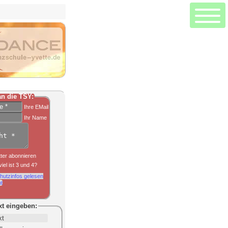
Hauptseite
Seitenanfang
Kontaktformular
Kontaktdaten
Socialmedia
n die TSY:
Ihre EMail
Neue Tanzkurse beginnen in der Tanzschule Yvette in der Ortenau
Ihr Name
ter abonnieren
iel ist 3 und 4?
hutzinfos gelesen
t
xt
eingeben: