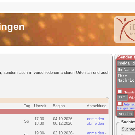
zingen
Senden a
hr, sondern auch in verschiedenen anderen Orten an und auch
Newslet
Wiev
Datensc
Tag
Uhrzeit
Beginn
Anmeldung
& zugestimm
17:00-
04.10.2026-
anmelden
-
So
Suchte
18:30
06.12.2026
abmelden
19:00-
02.10.2026-
anmelden
-