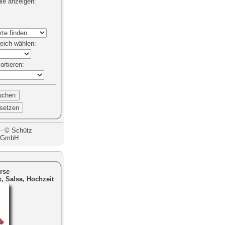
lle anzeigen
:
eich
wählen:
sortieren
:
 - © Schütz
g GmbH
rse
, Salsa, Hochzeit