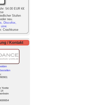
ühr:
54.00
EUR
€€
rse
iedlicher Stufen
eder neu.
s, Discofox,
 usw.
e:
Crashkurse
ng / Kontakt
melden
bestellen
n
:
990901
e Yvette
 14
penheim
8699954