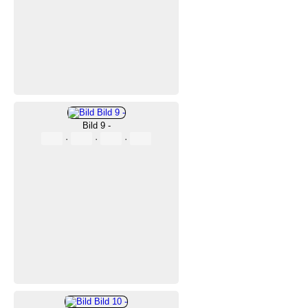
Bild 9 -
·
·
·