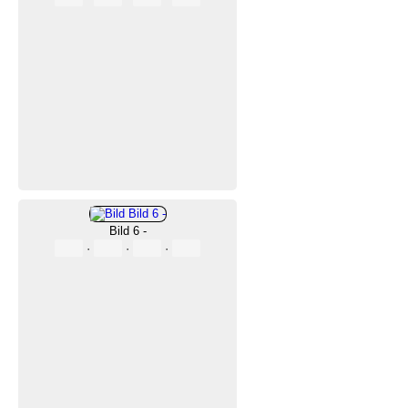
Bild 6 -
·
·
·