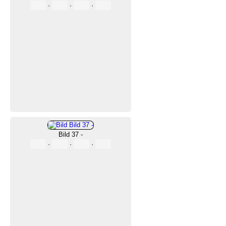
·
·
·
Bild 37 -
·
·
·