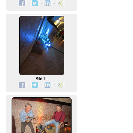
·
·
·
Bild 7 -
·
·
·