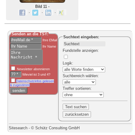
Bild 11 -
·
·
·
Senden an die TSY:
Suchtext
eingeben:
Ihre EMail
Ihr Name
Fundstelle anzeigen
:
Logik
:
Newsletter abonnieren
Wieviel ist 3 und 4?
Suchbereich
wählen:
Datenschutzinfos gelesen
& zugestimmt
Treffer sortieren
:
Sitesearch - © Schütz Consulting GmbH