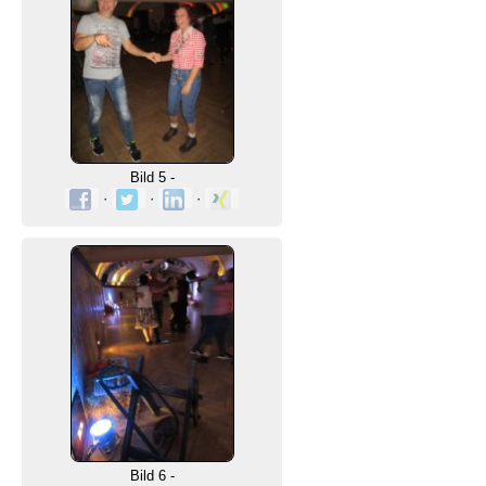
Bild 5 -
·
·
·
Bild 6 -