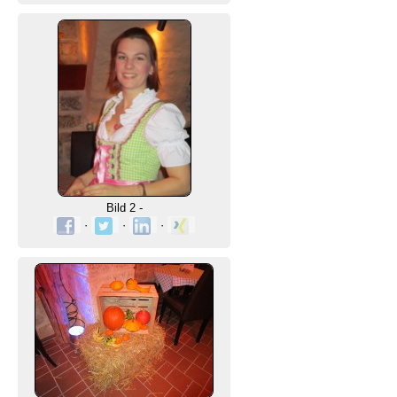
Bild 2 -
·
·
·