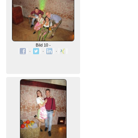
Bild 10 -
·
·
·