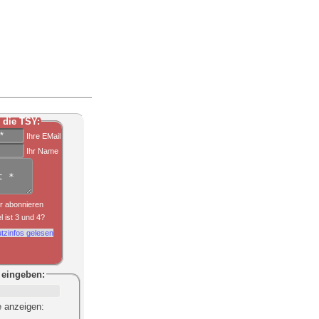
 die TSY:
Ihre EMail
Ihr Name
r abonnieren
l ist 3 und 4?
tzinfos gelesen
eingeben:
e anzeigen
: