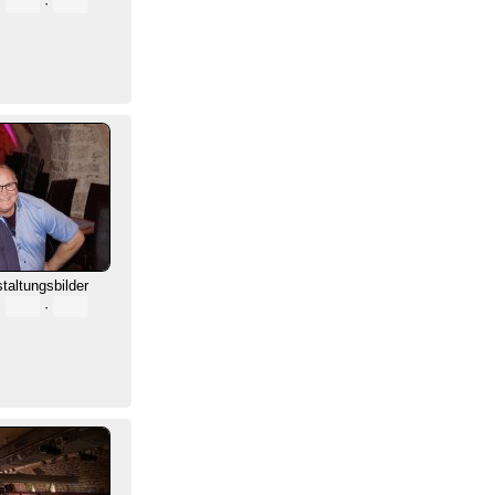
·
·
staltungsbilder
·
·