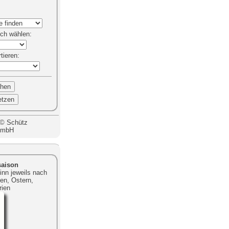
ich
wählen:
rtieren
:
 © Schütz
GmbH
saison
nn jeweils nach
en, Ostern,
ien