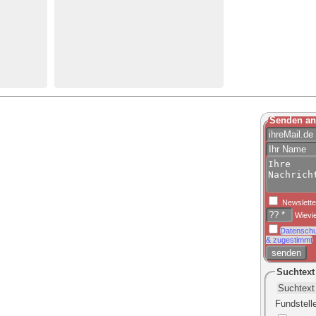
Senden an
Newslette
Wievie
Datenschu
& zugestimmt
Suchtext
Fundstell