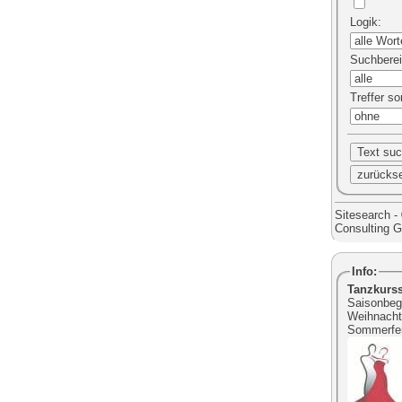
Logik
:
Suchbere
Treffer so
Sitesearch -
Consulting 
Info:
Tanzkurs
Saisonbegi
Weihnacht
Sommerfer