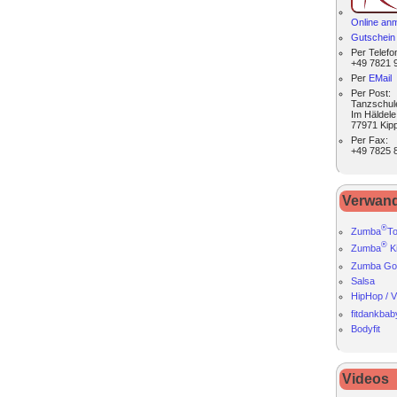
Online an
Gutschein 
Per
Telefo
+49 7821 
Per
EMail
Per Post:
Tanzschul
Im Häldele
77971 Kip
Per
Fax
:
+49 7825 
Verwan
®
Zumba
T
®
Zumba
K
Zumba Go
Salsa
HipHop / V
fitdankbab
Bodyfit
Videos