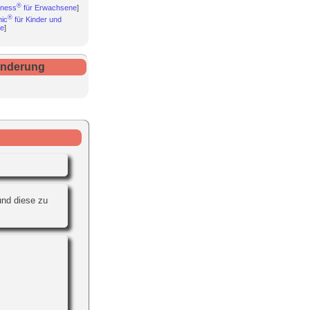
®
tness
für Erwachsene
]
®
ic
für Kinder und
he
]
Änderung
und diese zu