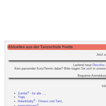
Aktuelles aus der Tanzschule Yvette
Jetzt 
Laufend neue
Discofox-
Kein passender Kurs/Termin dabei? Bitte tragen Sie sich in unsere
Bequeme Anmeldung
Inf
®
Zumba
- für alle ...
,
Yoga
,
®
fitdankbaby
- Fitness und Tanz
,
®
nappydancers
,