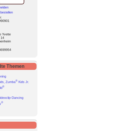
melden
bestellen
n
:
990901
e Yvette
 14
penheim
8699954
dte Themen
oning
®
ids, Zumba
Kids Jr.
®
ld
ideoclip-Dancing
®
y