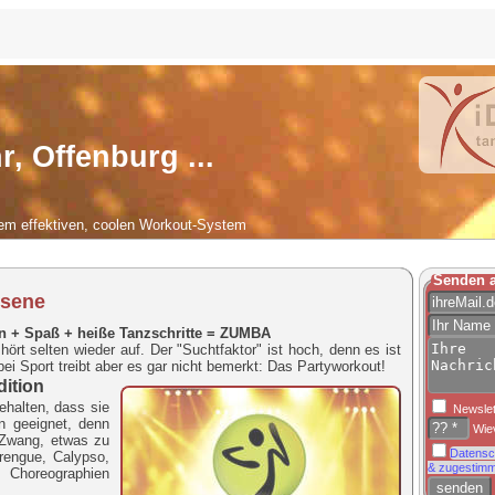
r, Offenburg ...
nem effektiven, coolen Workout-System
Senden a
hsene
 + Spaß + heiße Tanzschritte = ZUMBA
rt selten wieder auf. Der "Suchtfaktor" ist hoch, denn es ist
ei Sport treibt aber es gar nicht bemerkt: Das Partyworkout!
dition
ehalten, dass sie
Newslet
n geeignet, denn
Wiev
 Zwang, etwas zu
Datensc
rengue, Calypso,
& zugestimm
 Choreographien