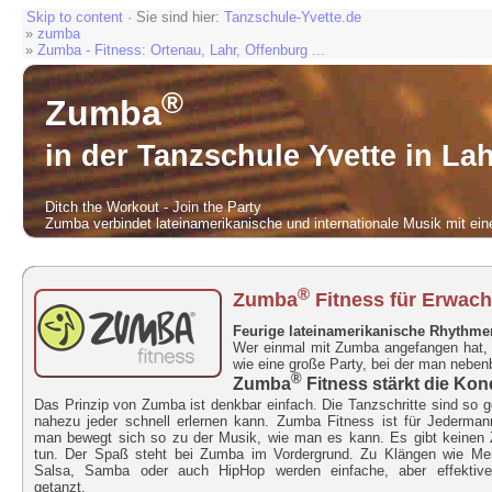
Skip to content
· Sie sind hier:
Tanzschule-Yvette.de
»
zumba
»
Zumba - Fitness: Ortenau, Lahr, Offenburg ...
®
Zumba
in der Tanzschule Yvette in Lah
Ditch the Workout - Join the Party
Zumba verbindet lateinamerikanische und internationale Musik mit ei
®
Zumba
Fitness für Erwac
Feurige lateinamerikanische
Rhythmen
Wer einmal mit Zumba angefangen hat, hö
wie eine große Party, bei der man nebenb
®
Zumba
Fitness stärkt die Kon
Das Prinzip von Zumba ist denkbar einfach. Die Tanzschritte sind so g
nahezu jeder schnell erlernen kann. Zumba Fitness ist für Jederman
man bewegt sich so zu der Musik, wie man es kann. Es gibt keinen
tun. Der Spaß steht bei Zumba im Vordergrund. Zu Klängen wie Me
Salsa, Samba oder auch HipHop werden einfache, aber effektive
getanzt.