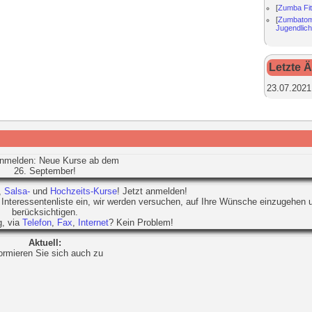
[
Zumba Fi
[
Zumbatom
Jugendlic
Letzte 
23.07.2021
anmelden: Neue Kurse ab dem
26. September!
,
Salsa-
und
Hochzeits-Kurse
! Jetzt anmelden!
 Interessentenliste ein, wir werden versuchen, auf Ihre Wünsche einzugehen 
berücksichtigen.
, via
Telefon
,
Fax
,
Internet
? Kein Problem!
Aktuell:
ormieren Sie sich auch zu