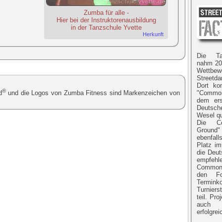
Zumba für alle -
Hier bei der Instruktorenausbildung
in der Tanzschule Yvette
Herkunft
Die Ta
nahm 20
Wettbe
Streetd
Dort ko
®
d
und die Logos von Zumba Fitness sind Markenzeichen von
"Common
dem ers
Deutsch
Wesel qu
Die Co
Ground
ebenfall
Platz im
die Deut
empfehl
Common
den Fo
Terminko
Turnier
teil. Pro
auch 
erfolgrei