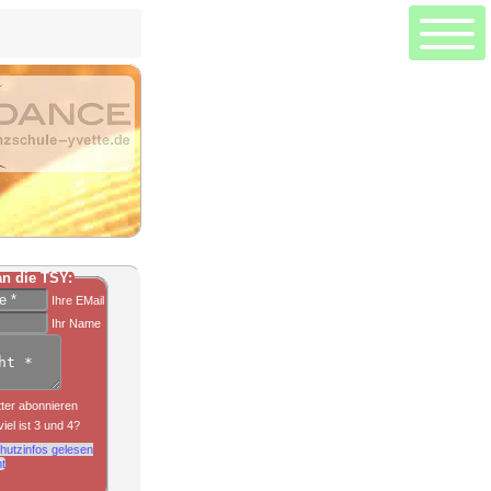
Hauptseite
Seitenanfang
ZUMBA Fitness Tanz+Sport
Kontaktformular
Aktuelle Kurse
Trainer
Kontaktdaten
n die TSY:
Ihre EMail
Aktuelles
Ihr Name
Socialmedia
Neue Tanzkurse beginnen in der Tanzschule Yvette in der Ortenau
ter abonnieren
iel ist 3 und 4?
hutzinfos gelesen
t