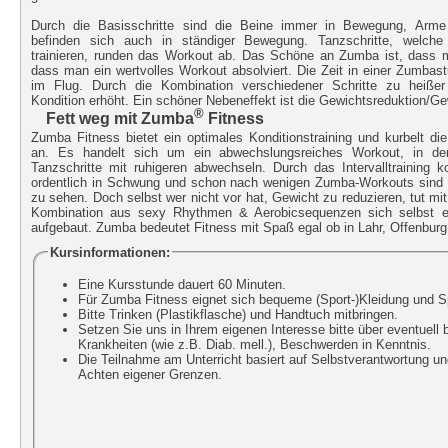
Durch die Basisschritte sind die Beine immer in Bewegung, Arme
befinden sich auch in ständiger Bewegung. Tanzschritte, welche 
trainieren, runden das Workout ab. Das Schöne an Zumba ist, dass
dass man ein wertvolles Workout absolviert. Die Zeit in einer Zumbas
im Flug. Durch die Kombination verschiedener Schritte zu heißer
Kondition erhöht. Ein schöner Nebeneffekt ist die Gewichtsreduktion/
®
Fett weg mit Zumba
Fitness
Zumba Fitness bietet ein optimales Konditionstraining und kurbelt di
an. Es handelt sich um ein abwechslungsreiches Workout, in de
Tanzschritte mit ruhigeren abwechseln. Durch das Intervalltraining 
ordentlich in Schwung und schon nach wenigen Zumba-Workouts sind 
zu sehen. Doch selbst wer nicht vor hat, Gewicht zu reduzieren, tut mit
Kombination aus sexy Rhythmen & Aerobicsequenzen sich selbst et
aufgebaut. Zumba bedeutet Fitness mit Spaß egal ob in Lahr, Offenburg
Kursinformationen:
Eine Kursstunde dauert 60 Minuten.
Für Zumba Fitness eignet sich bequeme (Sport-)Kleidung und S
Bitte Trinken (Plastikflasche) und Handtuch mitbringen.
Setzen Sie uns in Ihrem eigenen Interesse bitte über eventuell
Krankheiten (wie z.B. Diab. mell.), Beschwerden in Kenntnis.
Die Teilnahme am Unterricht basiert auf Selbstverantwortung u
Achten eigener Grenzen.