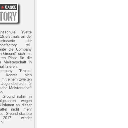
nzschule Yvette
15 erstmals an der
werbsserie der
ancefactory teil.
nnte die Company
 Ground" sich mit
ten Platz für die
e Meisterschaft in
alifizieren.
mpany "Project
" konnte sich
s mit einem zweiten
 Jugendbereich für
sche Meisterschaft
en.
 Ground nahm in
lgejahren wegen
llisionen an dieser
staffel nicht mehr
ject-Ground startete
2017 wieder
ch!