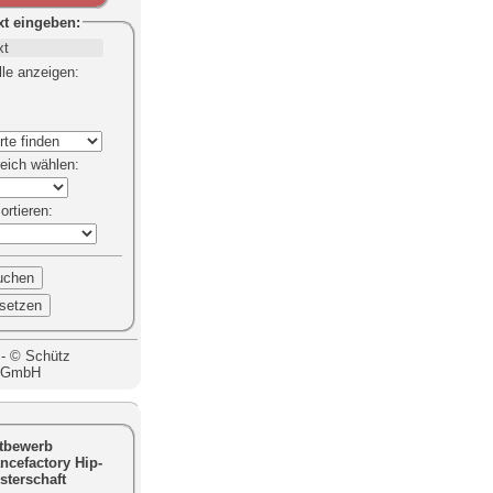
xt
eingeben:
lle anzeigen
:
eich
wählen:
sortieren
:
 - © Schütz
g GmbH
tbewerb
ncefactory Hip-
sterschaft