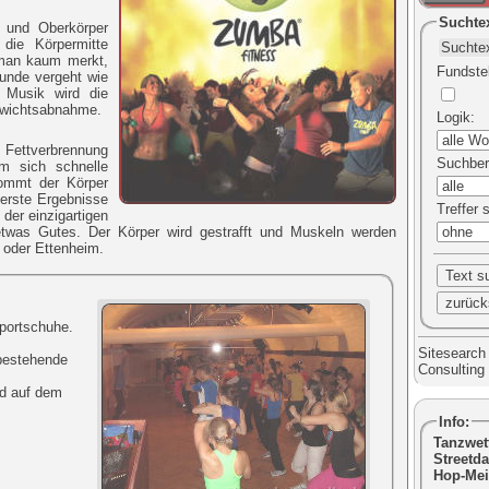
Suchte
 und Oberkörper
die Körpermitte
 man kaum merkt,
Fundste
tunde vergeht wie
 Musik wird die
Gewichtsabnahme.
Logik
:
e Fettverbrennung
Suchber
m sich schnelle
kommt der Körper
erste Ergebnisse
Treffer 
 der einzigartigen
was Gutes. Der Körper wird gestrafft und Muskeln werden
 oder Ettenheim.
portschuhe.
Sitesearch
 bestehende
Consultin
nd auf dem
Info:
Tanzwet
Streetda
Hop-Mei