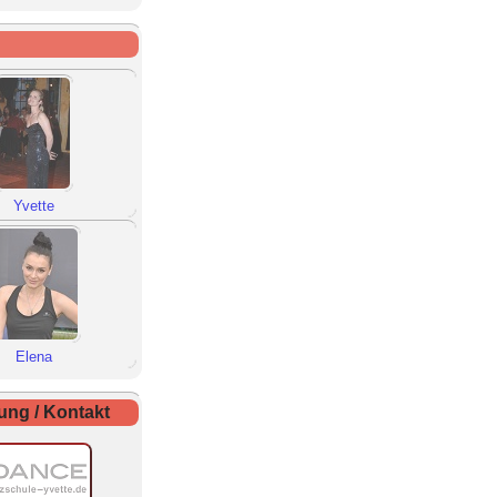
Yvette
Elena
ng / Kontakt