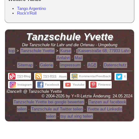
Tango Argentino
Rock'n'Roll
Tanzschule
Yvette
Die Tanzschule für Lahr und die Ortenau - Umgebung
top
>
Tanzschule Yvette
>
Kurse
·
[
Kaiserstraße 68, 77933 Lahr
]
Anfahrt
·
Mail
·
Sitemap
·
Galerie
·
Impressum
·
AGB
·
Datenschutz
TSY
-Blog
TSY
-
RSS
Kommentar/Feedback
Atom
X
Instagram
Facebook
Youtube
Pinterest
iDance® @ Tanzschule Yvette
© 2004-2026 by
Y+R
·
Letzte Änderung: 24.05.2024
Tanzschule Yvette bei google bewerten
·
Tanzen auf facebook
teilen
·
Tanzschule auf Twitter teilen
·
Yvette auf LinkedIn
teilen
·
tsy auf xing teilen