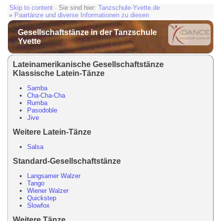
Skip to content
· Sie sind hier:
Tanzschule-Yvette.de
»
Paartänze und diverse Informationen zu diesen
Gesellschaftstänze in der Tanzschule
Yvette
Lateinamerikanische Gesellschaftstänze
Klassische Latein-Tänze
Samba
Cha-Cha-Cha
Rumba
Pasodoble
Jive
Weitere Latein-Tänze
Salsa
Standard-Gesellschaftstänze
Langsamer Walzer
Tango
Wiener Walzer
Quickstep
Slowfox
Weitere Tänze