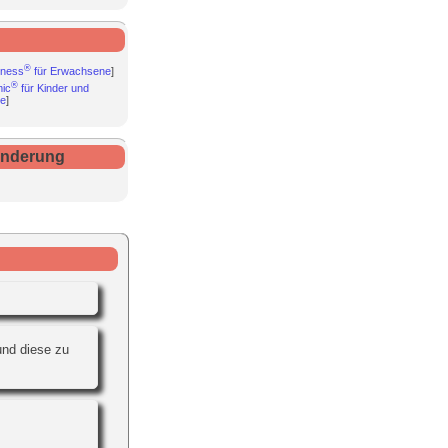
®
tness
für Erwachsene
]
®
ic
für Kinder und
he
]
Änderung
und diese zu