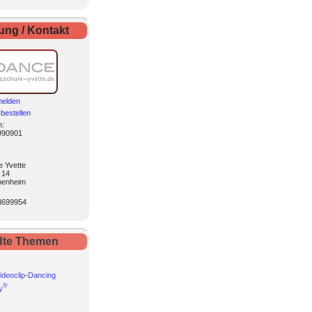
ng / Kontakt
melden
bestellen
n
:
990901
e Yvette
 14
penheim
8699954
dte Themen
ideoclip-Dancing
®
y