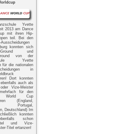
orldcup
nzschule Yvette
eit 2013 am Dance
up mit ihren Hip-
ppen teil. Bei den
l-Ausscheidungen
nburg konnten sich
nGround und
tGround von der
chule Yvette
 für die nationalen
scheidungen in
eldbruck
ieren! Dort konnten
 ebenfalls auch als
 oder Vize-Meister
 mehrfach für den
e World Cup
zieren (England,
y, Portugal,
n, Deutschland) Im
chließlich konnten
enfalls schon
rtitel und Vize-
ter-Titel ertanzen!