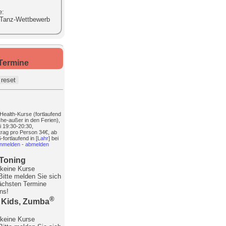
e:
 Tanz-Wettbewerb
 Termine
ealth-Kurse (fortlaufend
he-außer in den Ferien),
i 19:30-20:30,
rag pro Person 34€, ab
fortlaufend in [
Lahr
] bei
nmelden
-
abmelden
Toning
keine Kurse
 Bitte melden Sie sich
nächsten Termine
uns!
®
Kids, Zumba
keine Kurse