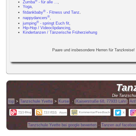
®
Zumba
- für alle ...
,
Yoga
,
®
fitdankbaby
- Fitness und Tanz
,
®
nappydancers
,
®
jumping
- springt Euch fit
,
Hip-Hop / Videoclipdancing
,
Kindertanzen / Tänzerische Früherziehung
Paare und insbesondere Herren für Tanzkreise! 
Tan
Die Tanzschu
top
>
Tanzschule Yvette
>
Kurse
·
[
Kaiserstraße 68, 77933 Lahr
]
Anf
TSY
-Blog
TSY
-
RSS
Kommentar/Feedback
Atom
X
Tanzschule Yvette bei google bewerten
·
Tanzen auf facebook