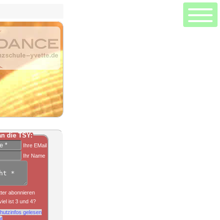
Hauptseite
Seitenanfang
Allgemeine Informationen zu Zumba
ZUMBA Fitness Tanz+Sport
Zumba Toning - Zumba mit Gewichten
Zumba Kids - Zumba für Kinder
Zumba für die Jüngeren
n die TSY:
Zumba Gold - Zumba etwas ruhiger
Ihre EMail
Kontaktformular
Ihr Name
Aktuelle Kurse
Trainer
ter abonnieren
Kontaktdaten
iel ist 3 und 4?
Aktuelles
hutzinfos gelesen
t