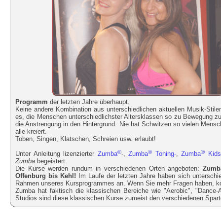
Programm
der letzten Jahre überhaupt.
Keine andere Kombination aus unterschiedlichen aktuellen Musik-Stile
es, die Menschen unterschiedlichster Altersklassen so zu Bewegung z
die Anstrengung in den Hintergrund. Nie hat Schwitzen so vielen Mensc
alle kreiert.
Toben, Singen, Klatschen, Schreien usw. erlaubt!
®
®
®
Unter Anleitung lizenzierter
Zumba
-,
Zumba
Toning-
,
Zumba
Kids
Zumba
begeistert.
Die Kurse werden rundum in verschiedenen Orten angeboten:
Zumb
Offenburg bis Kehl!
Im Laufe der letzten Jahre haben sich unterschied
Rahmen unseres Kursprogrammes an. Wenn Sie mehr Fragen haben, kont
Zumba hat faktisch die klassischen Bereiche wie "Aerobic", "Dance-A
Studios sind diese klassischen Kurse zumeist den verschiedenen Spa