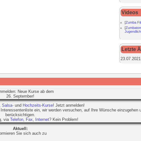
Videos
[
Zumba Fi
[
Zumbatom
Jugendlic
Letzte 
23.07.2021
anmelden: Neue Kurse ab dem
26. September!
,
Salsa-
und
Hochzeits-Kurse
! Jetzt anmelden!
 Interessentenliste ein, wir werden versuchen, auf Ihre Wünsche einzugehen 
berücksichtigen.
, via
Telefon
,
Fax
,
Internet
? Kein Problem!
Aktuell:
ormieren Sie sich auch zu