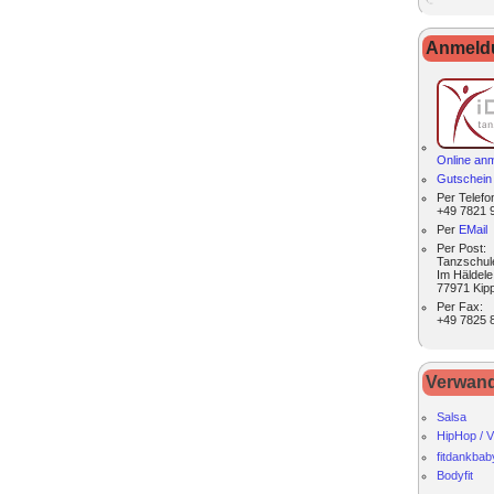
Anmeldu
Online an
Gutschein 
Per
Telefo
+49 7821 
Per
EMail
Per Post:
Tanzschul
Im Häldele
77971 Kip
Per
Fax
:
+49 7825 
Verwan
Salsa
HipHop / V
fitdankbab
Bodyfit