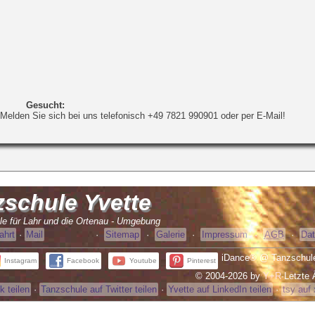
Gesucht:
Melden Sie sich bei uns telefonisch +49 7821 990901 oder per E-Mail!
zschule
Yvette
le für Lahr und die Ortenau - Umgebung
ahrt
·
Mail
·
Sitemap
·
Galerie
·
Impressum
·
AGB
·
Dat
iDance® @ Tanzschule
Instagram
Facebook
Youtube
Pinterest
© 2004-2026 by
Y+R
·
Letzte 
 teilen
·
Tanzschule auf Twitter teilen
·
Yvette auf LinkedIn teilen
·
tsy auf 