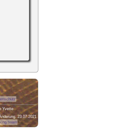
enschutz
 Yvette
Änderung: 23.07.2021
xing teilen