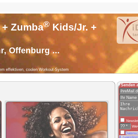
®
 + Zumba
Kids/Jr. +
r, Offenburg ...
nem effektiven, coolen Workout-System
Senden a
Newslet
Wiev
Datensc
& zugestimm