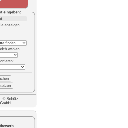
Socialmedia
Neue Tanzkurse beginnen in der Tanzschule Yvette in der Ortenau
xt
eingeben:
lle anzeigen
:
eich
wählen:
sortieren
:
 - © Schütz
g GmbH
tbewerb