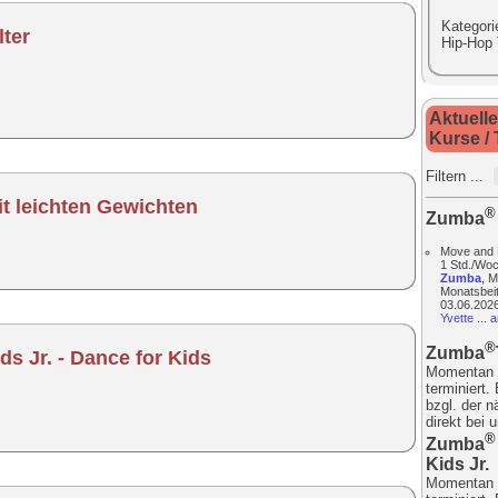
Kategori
lter
Hip-Hop
Aktuelle
Kurse /
Filtern ...
t leichten Gewichten
®
Zumba
Move and H
1 Std./Woc
Zumba
, M
Monatsbeit
03.06.2026-
Yvette
...
a
®
Zumba
ds Jr. - Dance for Kids
Momentan 
terminiert.
bzgl. der 
direkt bei 
®
Zumba
Kids Jr.
Momentan 