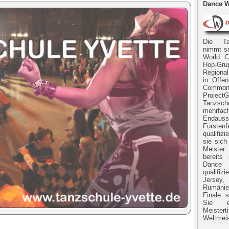
Dance W
Die Ta
nimmt s
World C
Hop-Gru
Regiona
in Offe
Commo
Projec
Tanzs
mehrfach
Endaus
Fürstenf
qualifiz
sie sich
Meister
bereits
Danc
qualifi
Jerse
Rumänie
Finale s
Sie eb
Meiste
Weltmeis