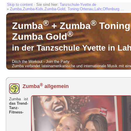
Skip to content
· Sie sind hier:
Tanzschule-Yvette.de
»
Zumba,Zumba-Kids,Zumba-Gold, Toning:Ortenau,Lahr,Offenburg ...
®
®
Zumba
+ Zumba
Toning
®
Zumba Gold
in der Tanzschule Yvette in Lah
Ditch the Workout - Join the Party
Zumba verbindet lateinamerikanische und internationale Musik mit ei
®
Zumba
allgemein
Zumba ist
das Trend-
Tanz-
Fitness-