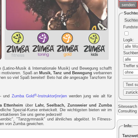
Suchte
Fundste
Logik
:
Suchber
Treffer 
n (Latino-Musik & Internationale Musik) und Bewegung schafft
u motivieren. Spaß an
Musik, Tanz und Bewegung
verbannen
hen so viel Spaß bereitet! Beto hat
die
angesagte Tanzform für
®
- und
Zumba Gold
-
Instruktor(inn)en
werden jung wie alt für
a Ettenheim
über
Lahr, Seelbach, Zunsweier und Zumba
Sitesearch
liche Spezial-Kurse entwickelt. Die wichtigsten bieten wir im
Consultin
aktieren Sie uns gerne jederzeit!
erobic", "Tanzgymnasik" und ähnliches abgelöst. In Fitness-
rten von Zumba gewichen.
Info:
Tanzwet