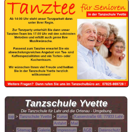
Tanzschule
Yvette
Die Tanzschule für Lahr und die Ortenau - Umgebung
top
>
Tanzschule Yvette
>
Kurse
·
[
Kaiserstraße 68, 77933 Lahr
]
Anfahrt
·
Mail
·
Sitemap
·
Galerie
·
Impressum
·
AGB
·
Datenschutz